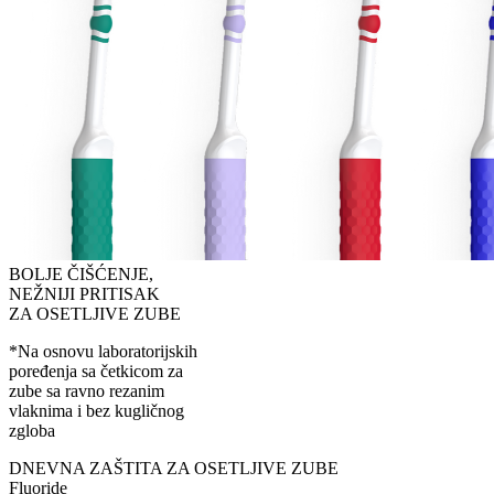
BOLJE ČIŠĆENJE,
NEŽNIJI PRITISAK
ZA OSETLJIVE ZUBE
*Na osnovu laboratorijskih
poređenja sa četkicom za
zube sa ravno rezanim
vlaknima i bez kugličnog
zgloba
DNEVNA ZAŠTITA ZA OSETLJIVE ZUBE
Fluoride